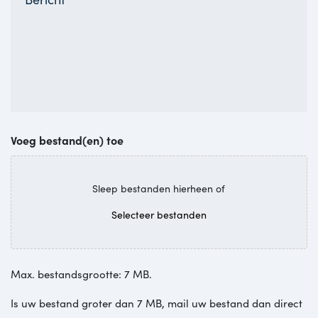
offerte
voor
aanvragen?
Voeg bestand(en) toe
Sleep bestanden hierheen of
Selecteer bestanden
Max. bestandsgrootte: 7 MB.
Is uw bestand groter dan 7 MB, mail uw bestand dan direct