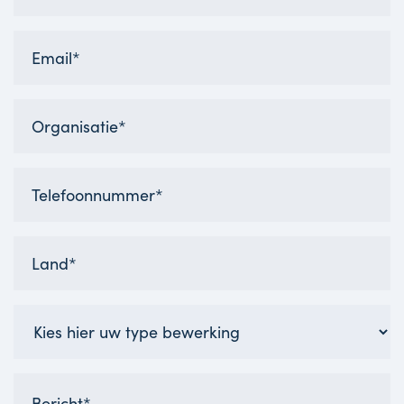
Email
Organisatie
Telefoonnummer
Land
Waar
wilt
u
Beschrijving
een