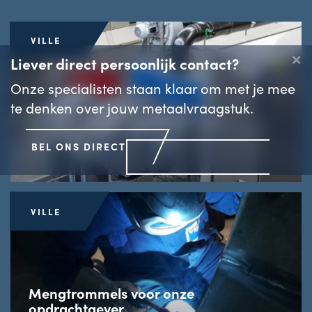
VILLE
×
Liever direct persoonlijk contact?
Onze specialisten staan klaar om met je mee
te denken over jouw metaalvraagstuk.
Snijden, kanten en lassen voor
Unifortes
BEL ONS DIRECT
13 JULI 2020
VILLE
Mengtrommels voor onze
opdrachtgever