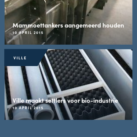
Mammoettankers aangemeerd houden
10 APRIL 2015
VILLE
Ville maakt settlers voor bio-industrie
10 APRIL 2015