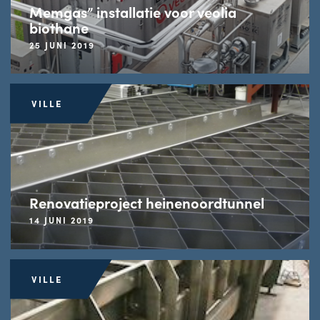
Memgas” installatie voor veolia
biothane
25 JUNI 2019
VILLE
Renovatieproject heinenoordtunnel
14 JUNI 2019
VILLE