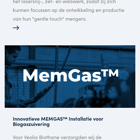
het lasersnij-, zet- en walswerk, zodat zij zich
kunnen focussen op de ontwikkeling en productie
van hun "gentle touch" mengers.
Innovatieve MEMGAS™ Installatie voor
Biogaszuivering
Voor Veolia Biothane verzorgden wij de