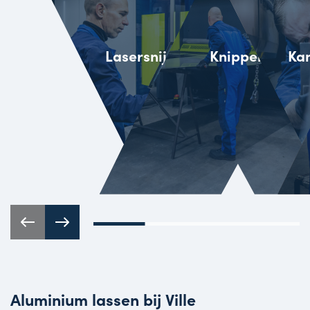
Lasersnijden
Knippen
Ka
Aluminium lassen bij Ville