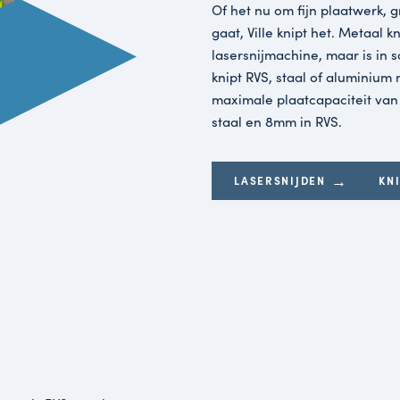
Inmiddels 
geautomati
en lage ma
CNC laser
ervoor dat
Knippe
Of het nu o
gaat, Vill
lasersnijm
knipt RVS,
maximale p
staal en 8