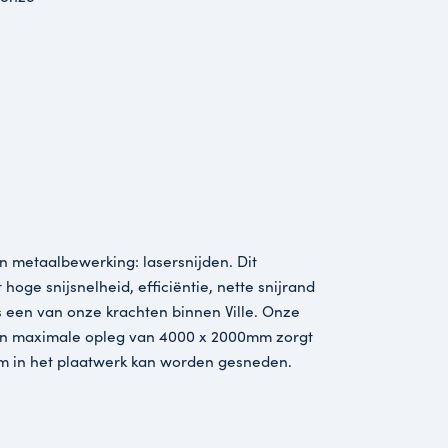
ar is vooral
erken aan kleine orders
ouse geëngineerd en
nze engineers maken de
ogelijk, samen met onze
nebouwers.
nijden