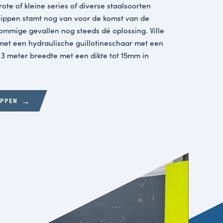
dé standaard binnen metaalbewerking: lasersnijden. D
seerde proces met hoge snijsnelheid, efficiëntie, nett
te van snijverlies is een van onze krachten binnen Vil
snijmachine met een maximale opleg van 4000 x 200
 elke gewenste vorm in het plaatwerk kan worden ge
n
m fijn plaatwerk, grote of kleine series of diverse sta
e knipt het. Metaal knippen stamt nog van voor de koms
achine, maar is in sommige gevallen nog steeds dé oplo
 staal of aluminium met een hydraulische guillotinesc
laatcapaciteit van 3 meter breedte met een dikte tot
mm in RVS.