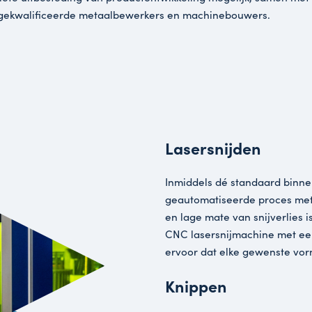
Ville bewerkt al sinds 1955 alle soorten metaal, ma
gespecialiseerd in staal, RVS en aluminium. We w
maar ook aan grote installaties die volledig in-h
gebouwd worden, en op locatie geïnstalleerd. O
complete uitbesteding van productontwikkeling m
hooggekwalificeerde metaalbewerkers en machi
Lasers