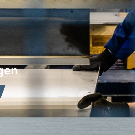
ING
kingen
→
TACT