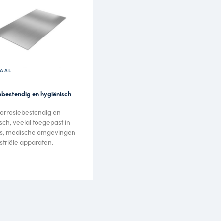
t een diversiteit aan metaalbewerkingen en nabewerk
e behoeften te voldoen. Wij verzorgen zowel (sub)ond
achines en apparaten, inclusief afwerking en montag
en, stralen en beitsen van het plaatmateriaal.
→
→
N
OVERIGE BEWERKINGEN
ZIE ALLE MATERIAALSOORTEN