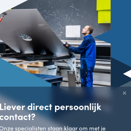
→
→
NIJDEN
KNIPPEN
×
Liever direct persoonlijk
contact?
Onze specialisten staan klaar om met je