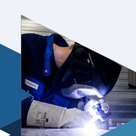
Walsen
Het rondwalsen van plaatmateriaal is b
vervaardigen van silo’s, tanks en ket
kanten/zetten kunnen de meest comp
Voor het omvormen van metaal via bui
hebben machines in huis die tot een c
diverse manieren kunnen buigen.
→
→
KANTPERSEN
WALSEN