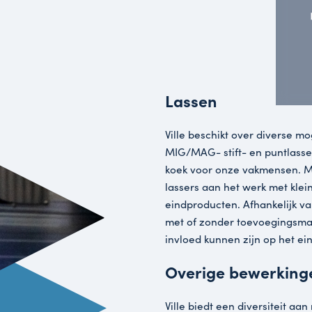
ij uitstek geschikt voor het
els. Maar ook in combinatie met
lexe troggen geproduceerd worden.
ging gebruiken wij diverse walsen. Wij
apaciteit van 4 meter lengte platen op