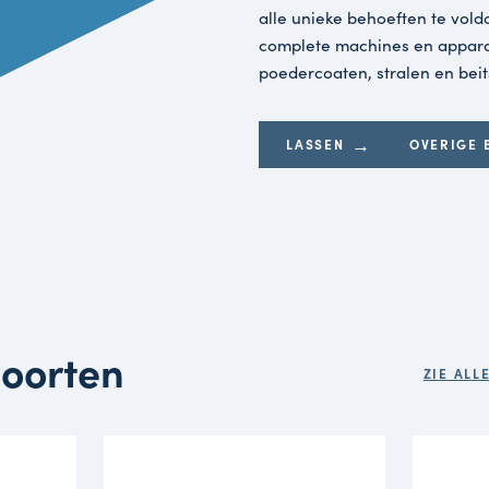
Lassen
Ville besc
MIG/MAG- s
koek voor
lassers aa
eindproduc
met of zon
invloed kun
Overig