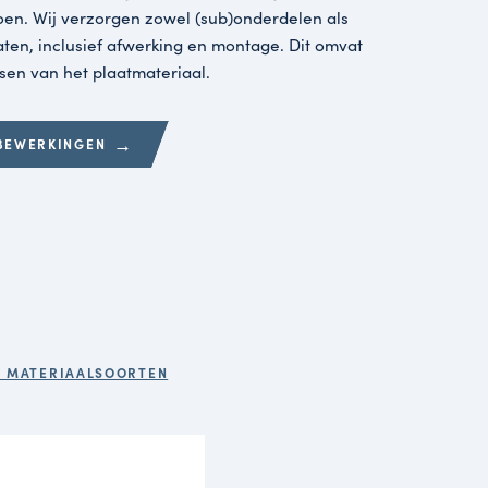
hikt over diverse mogelijkheden op het gebied van lass
tift- en puntlassen van RVS, staal en aluminium, het
 onze vakmensen. Met een hoge nauwkeurigheid gaan
n het werk met kleine lasconstructies, halffabricaten e
ten. Afhankelijk van het product maken we gebruik v
der toevoegingsmateriaal, die in sommige gevallen v
nen zijn op het eindresultaat: de las.
e bewerkingen