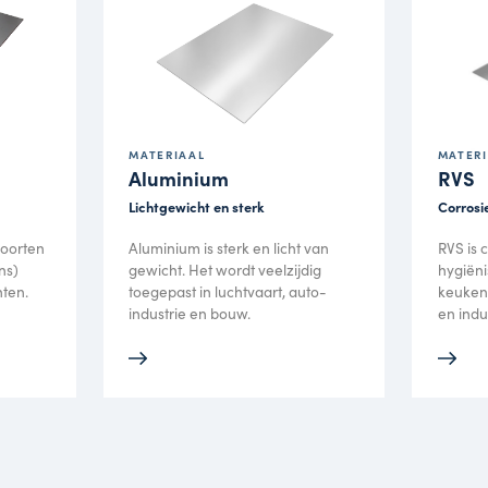
Ville bied
alle uniek
complete m
poedercoat
LASSE
aalsoorten