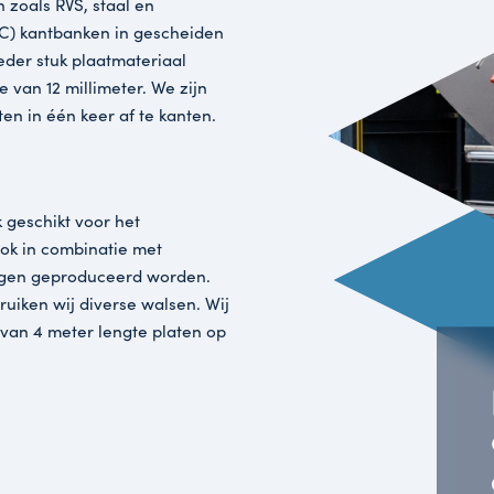
LASERS
aalsoorten zoals RVS, staal en
t drie (CNC) kantbanken in gescheiden
wen wij ieder stuk plaatmateriaal
 een dikte van 12 millimeter. We zijn
opdrachten in één keer af te kanten.