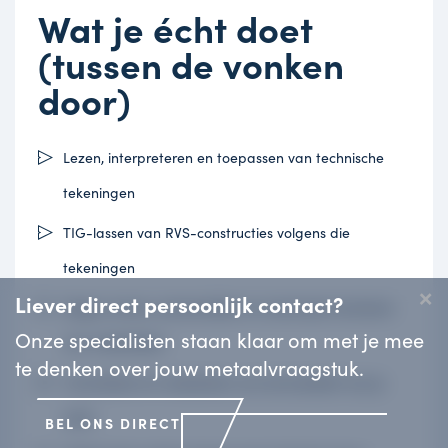
Wat je écht doet
(tussen de vonken
door)
Lezen, interpreteren en toepassen van technische
tekeningen
TIG-lassen van RVS-constructies volgens die
tekeningen
×
Liever direct persoonlijk contact?
Zagen, boren, samenstellen en eventueel monteren
Onze specialisten staan klaar om met je mee
van onderdelen
te denken over jouw metaalvraagstuk.
Controleren en verbeteren van de kwaliteit van je
werk
BEL ONS DIRECT